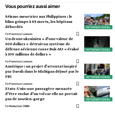
Vous pourriez aussi aimer
Séisme meurtrier aux Philippines : le
bilan grimpe à 69 morts, les hôpitaux
débordés
INTERNATIONAL
Par
Francisco Lawson
Un drone ukrainien « d’une valeur de
500 dollars » détruit un système de
défense aérienne russe Buk-M3 « évalué
INTERNATIONAL
à 100 millions de dollars »
Par
Francisco Lawson
Amérique : un projet d’attentat inspiré
par Daesh dans le Michigan déjoué par le
FBI
INTERNATIONAL
Par
Francisco Lawson
Etats-Unis: une passagère menacée
d’être exclue d’un vol car elle ne portait
pas de soutien-gorge
INTERNATIONAL
Par
Rédaction CMM