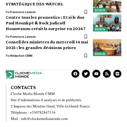
STRATÉGIQUE DES WATCHI.
BÉNIN
Par
Francisco Lawson
Contre tous les pronostics : Et si le duo
Paul Hounkpè & Rock Judicaël
Hounwanou créait la surprise en 2026 ?
BÉNIN
Par
Francisco Lawson
Conseil des ministres du mercredi 14 mai
2025 : les grandes décisions prises
BÉNIN
Par
Rédaction CMM
CONTACTS
Cloche Media Monde CMM
Site d’informations d’analyses et de publicités
2 Impasse des Moulins Gaud, Ville-la-Grand France
Téléphone : +330782847116
Mail : info@clochemediamonde.com