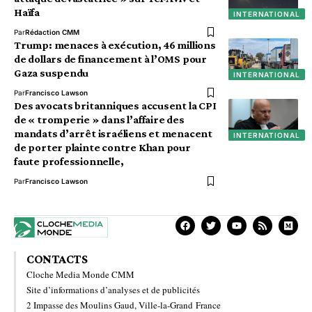
Haïfa
INTERNATIONAL
Par
Rédaction CMM
Trump: menaces à exécution, 46 millions
de dollars de financement à l’OMS pour
Gaza suspendu
INTERNATIONAL
Par
Francisco Lawson
Des avocats britanniques accusent la CPI
de « tromperie » dans l’affaire des
mandats d’arrêt israéliens et menacent
INTERNATIONAL
de porter plainte contre Khan pour
faute professionnelle,
Par
Francisco Lawson
CONTACTS
Cloche Media Monde CMM
Site d’informations d’analyses et de publicités
2 Impasse des Moulins Gaud, Ville-la-Grand France