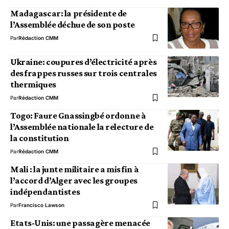
Madagascar: la présidente de
l’Assemblée déchue de son poste
Par
Rédaction CMM
Ukraine: coupures d’électricité après
des frappes russes sur trois centrales
thermiques
Par
Rédaction CMM
Togo: Faure Gnassingbé ordonne à
l’Assemblée nationale la relecture de
la constitution
Par
Rédaction CMM
Mali : la junte militaire a mis fin à
l’accord d’Alger avec les groupes
indépendantistes
Par
Francisco Lawson
Etats-Unis: une passagère menacée