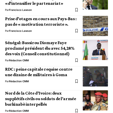
«d’intensifier le partenariat»
Par
Francisco Lawson
Prise d’otages en cours aux Pays-Bas :
pas de « motivation terroriste ».
Par
Francisco Lawson
Sénégal: Bassirou Diomaye Faye
proclamé président élu avec 54,28%
des voix (Conseil constitutionnel)
Par
Rédaction CMM
RDC : peine capitale requise contre
une dizaine de militaires à Goma
Par
Rédaction CMM
Nord de la Côte d’Ivoire: deux
supplétifs civils ou soldats de l’armée
burkinabè interpellés
Par
Rédaction CMM