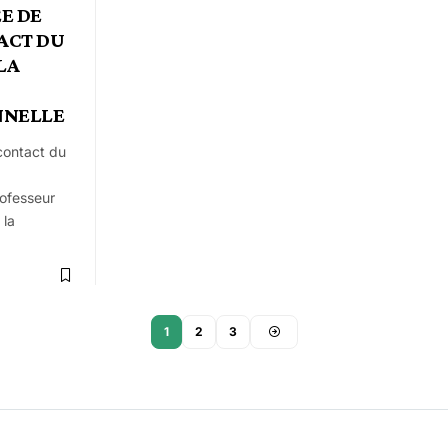
E DE
ACT DU
LA
NNELLE
contact du
Pofesseur
 la
1
2
3