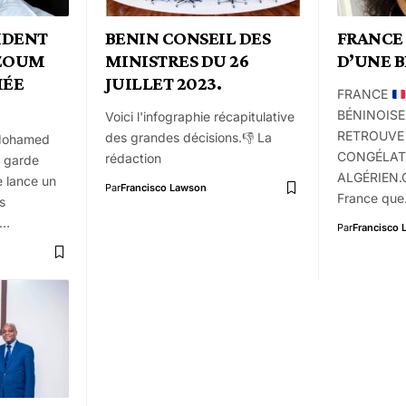
IDENT
BENIN CONSEIL DES
FRANCE
ZOUM
MINISTRES DU 26
D’UNE B
MÉE
JUILLET 2023.
FRANCE
BÉNINOISE
Voici l'infographie récapitulative
RETROUVE 
des grandes décisions.👎 La
 Mohamed
CONGÉLAT
rédaction
a garde
ALGÉRIEN.C
e lance un
Par
Francisco Lawson
France qu
s
n…
Par
Francisco