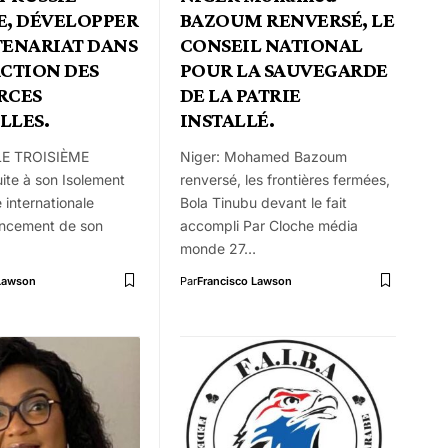
E, DÉVELOPPER
BAZOUM RENVERSÉ, LE
TENARIAT DANS
CONSEIL NATIONAL
ACTION DES
POUR LA SAUVEGARDE
RCES
DE LA PATRIE
LLES.
INSTALLÉ.
LE TROISIÈME
Niger: Mohamed Bazoum
te à son Isolement
renversé, les frontières fermées,
 internationale
Bola Tinubu devant le fait
ancement de son
accompli Par Cloche média
monde 27…
 Lawson
Par
Francisco Lawson