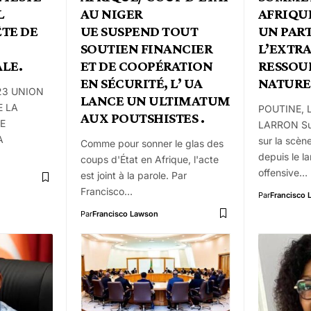
L
AU NIGER
AFRIQU
ÊTE DE
UE SUSPEND TOUT
UN PAR
SOUTIEN FINANCIER
L’EXTR
LE.
ET DE COOPÉRATION
RESSOU
EN SÉCURITÉ, L’ UA
NATURE
2023 UNION
LANCE UN ULTIMATUM
E LA
POUTINE, 
AUX POUTSHISTES .
E
LARRON Sui
A
sur la scène
Comme pour sonner le glas des
depuis le l
coups d'État en Afrique, l'acte
offensive…
est joint à la parole. Par
Francisco…
Par
Francisco
Par
Francisco Lawson