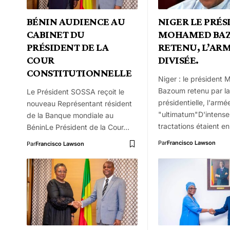
BÉNIN AUDIENCE AU
NIGER LE PRÉS
CABINET DU
MOHAMED BA
PRÉSIDENT DE LA
RETENU, L’AR
COUR
DIVISÉE.
CONSTITUTIONNELLE
Niger : le président
Bazoum retenu par l
Le Président SOSSA reçoit le
présidentielle, l'armé
nouveau Représentant résident
"ultimatum"D'intense
de la Banque mondiale au
tractations étaient e
BéninLe Président de la Cour…
Par
Francisco Lawson
Par
Francisco Lawson