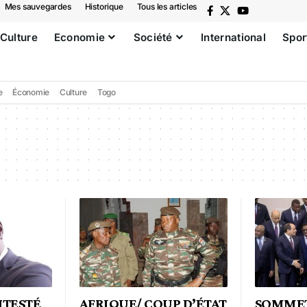
Mes sauvegardes
Historique
Tous les articles
Culture
Economie
Société
International
Spor
e
Économie
Culture
Togo
NTESTÉ
AFRIQUE/ COUP D’ÉTAT
SOMMET