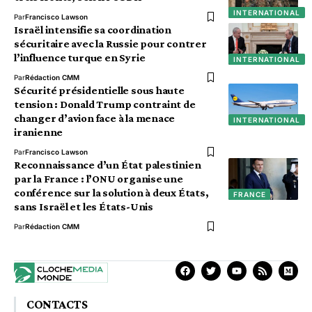
INTERNATIONAL
Par
Francisco Lawson
Israël intensifie sa coordination
sécuritaire avec la Russie pour contrer
l’influence turque en Syrie
INTERNATIONAL
Par
Rédaction CMM
Sécurité présidentielle sous haute
tension : Donald Trump contraint de
changer d’avion face à la menace
INTERNATIONAL
iranienne
Par
Francisco Lawson
Reconnaissance d’un État palestinien
par la France : l’ONU organise une
conférence sur la solution à deux États,
FRANCE
sans Israël et les États-Unis
Par
Rédaction CMM
CONTACTS