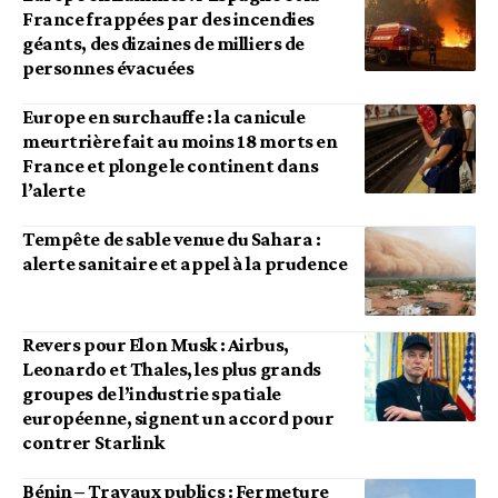
France frappées par des incendies
géants, des dizaines de milliers de
personnes évacuées
Europe en surchauffe : la canicule
meurtrière fait au moins 18 morts en
France et plonge le continent dans
l’alerte
Tempête de sable venue du Sahara :
alerte sanitaire et appel à la prudence
Revers pour Elon Musk : Airbus,
Leonardo et Thales, les plus grands
groupes de l’industrie spatiale
européenne, signent un accord pour
contrer Starlink
Bénin – Travaux publics : Fermeture