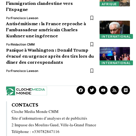
l’immigration clandestine vers
AFRIQUE
l’Espagne
Par
Francisco Lawson
Antisémitisme : la France reproche à
l’ambassadeur américain Charles
Kushner une ingérence
INTERNATIONAL
Par
Rédaction CMM
Panique à Washington : Donald Trump
évacué en urgence après des tirs lors du
dîner des correspondants
INTERNATIONAL
Par
Francisco Lawson
CONTACTS
Cloche Media Monde CMM
Site d’informations d’analyses et de publicités
2 Impasse des Moulins Gaud, Ville-la-Grand France
Téléphone : +330782847116