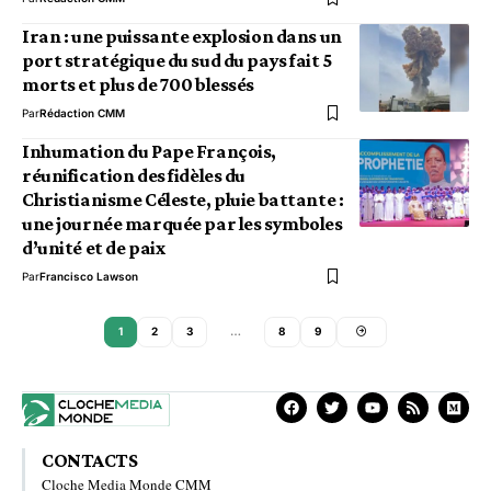
Iran : une puissante explosion dans un
port stratégique du sud du pays fait 5
morts et plus de 700 blessés
Par
Rédaction CMM
Inhumation du Pape François,
réunification des fidèles du
Christianisme Céleste, pluie battante :
une journée marquée par les symboles
d’unité et de paix
Par
Francisco Lawson
1
2
3
…
8
9
CONTACTS
Cloche Media Monde CMM