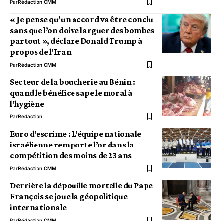
Par
Rédaction CMM
« Je pense qu’un accord va être conclu
sans que l’on doive larguer des bombes
partout », déclare Donald Trump à
propos de l’Iran
Par
Rédaction CMM
Secteur de la boucherie au Bénin :
quand le bénéfice sape le moral à
l’hygiène
Par
Redaction
Euro d’escrime : L’équipe nationale
israélienne remporte l’or dans la
compétition des moins de 23 ans
Par
Rédaction CMM
Derrière la dépouille mortelle du Pape
François se joue la géopolitique
internationale
Par
Rédaction CMM