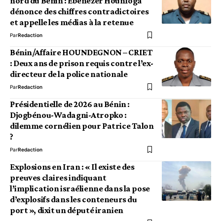
nord du Bénin : Ebenezer Hounfoga
dénonce des chiffres contradictoires
et appelle les médias à la retenue
Par
Redaction
Bénin/Affaire HOUNDEGNON – CRIET
: Deux ans de prison requis contre l’ex-
directeur de la police nationale
Par
Redaction
Présidentielle de 2026 au Bénin :
Djogbénou-Wadagni-Atropko :
dilemme cornélien pour Patrice Talon
?
Par
Redaction
Explosions en Iran : « Il existe des
preuves claires indiquant
l’implication israélienne dans la pose
d’explosifs dans les conteneurs du
port », dixit un député iranien