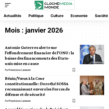
Actualités
Politique
Culture
Economie
Société
Mois :
janvier 2026
Antonio Guterres alerte sur
l’effondrement financier de l’ONU : la
baisse des financements des États-
unis mise en cause
Par
Francisco Lawson
Bénin/Vœux à la Cour
constitutionnelle : Dorothé SOSSA
reconnaissant envers les Forces de
défense et de sécurité
Par
Francisco Lawson