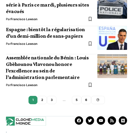
série à Paris ce mardi, plusieurs sites
évacués
Par
Francisco Lawson
Espagne : bientôt la régularisation
d’un demi-million de sans-papiers
Par
Francisco Lawson
Assemblée nationale du Bénin : Louis
Gbèhounou Vlavonou honore
l’excellence au sein de
l’administration parlementaire
Par
Francisco Lawson
1
2
3
…
5
6