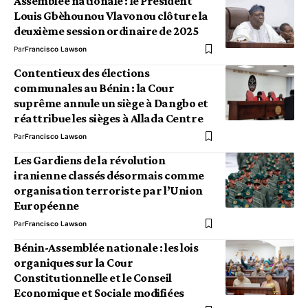
Assemblée nationale : le Président
Louis Gbèhounou Vlavonou clôture la
deuxième session ordinaire de 2025
Par
Francisco Lawson
Contentieux des élections
communales au Bénin : la Cour
suprême annule un siège à Dangbo et
réattribue les sièges à Allada Centre
Par
Francisco Lawson
Les Gardiens de la révolution
iranienne classés désormais comme
organisation terroriste par l’Union
Européenne
Par
Francisco Lawson
Bénin-Assemblée nationale : les lois
organiques sur la Cour
Constitutionnelle et le Conseil
Economique et Sociale modifiées