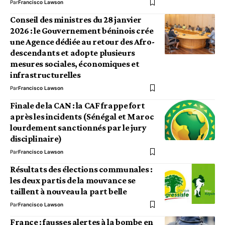
Par
Francisco Lawson
Conseil des ministres du 28 janvier
2026 : le Gouvernement béninois crée
une Agence dédiée au retour des Afro-
descendants et adopte plusieurs
mesures sociales, économiques et
infrastructurelles
Par
Francisco Lawson
Finale de la CAN : la CAF frappe fort
après les incidents (Sénégal et Maroc
lourdement sanctionnés par le jury
disciplinaire)
Par
Francisco Lawson
Résultats des élections communales :
les deux partis de la mouvance se
taillent à nouveau la part belle
Par
Francisco Lawson
France : fausses alertes à la bombe en