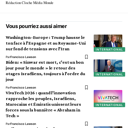
Rédaction Cloche Média Monde
Vous pourriez aussi aimer
Washington–Europe : Trump hausse le
ton face à l’Espagne et au Royaume-Uni
sur fond de tensions avec l’Iran
INTERNATIONAL
Par
Francisco Lawson
Biden: « Sinwar est mort, c’est un bon
jour pour le monde » le retour des
otages Israéliens, toujours à l’ordre du
INTERNATIONAL
jour
Par
Francisco Lawson
VivaTech 2026 : quand l’innovation
rapproche les peuples, Israéliens,
Marocains et Émiratis unissent leurs
INTERNATIONAL
forces sous la bannière « Abraham in
Tech »
Par
Francisco Lawson