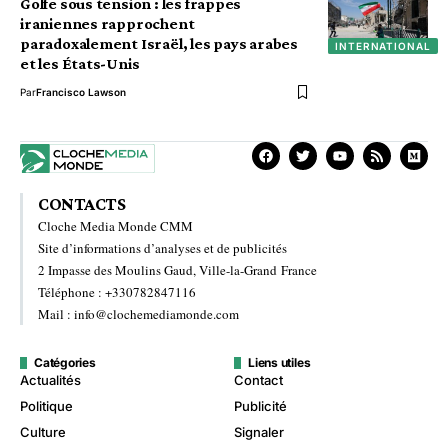
Golfe sous tension : les frappes
iraniennes rapprochent
paradoxalement Israël, les pays arabes
INTERNATIONAL
et les États-Unis
Par
Francisco Lawson
CONTACTS
Cloche Media Monde CMM
Site d’informations d’analyses et de publicités
2 Impasse des Moulins Gaud, Ville-la-Grand France
Téléphone : +330782847116
Mail : info@clochemediamonde.com
Catégories
Liens utiles
Actualités
Contact
Politique
Publicité
Culture
Signaler