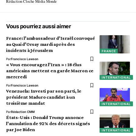
Rédaction Cloche Média Monde
Vous pourriez aussi aimer
France: l’ambassadeur d’Israël convoqué
au Quai d’Orsay mardi après des
incidents à Jérusalem
FRANCE
Par
Francisco Lawson
« Vous encouragez l’Iran » : 18 élus
américains mettent en garde Macron ce
mercredi
INTERNATIONAL
Par
Francisco Lawson
Venezuela: Investi par son parti, le
président Maduro candidat à un
troisième mandat
INTERNATIONAL
Par
Rédaction CMM
États-Unis : Donald Trump annonce
l’annulation de 92% des décrets signés
par Joe Biden
INTERNATIONAL