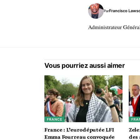
Francisco Laws
Par
Administrateur Généra
Vous pourriez aussi aimer
FRANCE
FRA
France : L’eurodéputée LFI
Zele
Emma Fourreau convoquée
des 