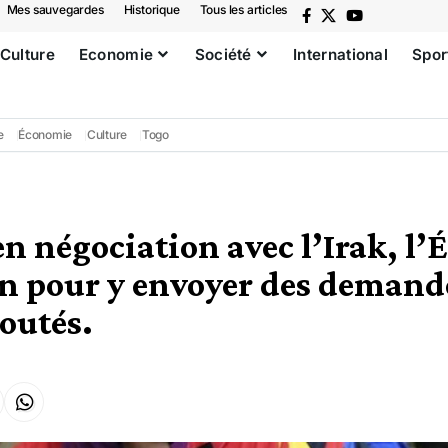
Mes sauvegardes
Historique
Tous les articles
Culture
Economie
Société
International
Spor
e
Économie
Culture
Togo
n négociation avec l’Irak, l’É
n pour y envoyer des demand
boutés.