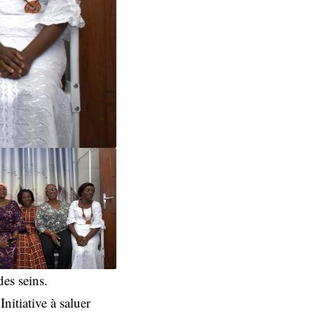
es seins.
nitiative à saluer