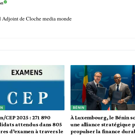
on
l Adjoint de Cloche media monde
IN
BÉNIN
n/CEP 2025 : 271 890
À Luxembourg, le Bénin sc
idats attendus dans 805
une alliance stratégique 
res d’examen à travers le
propulser la finance dura