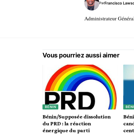
Francisco Laws
Par
Administrateur Généra
Vous pourriez aussi aimer
BÉNIN
BÉN
Bénin/Supposée dissolution
Béni
du PRD : la réaction
cand
énergique du parti
cent