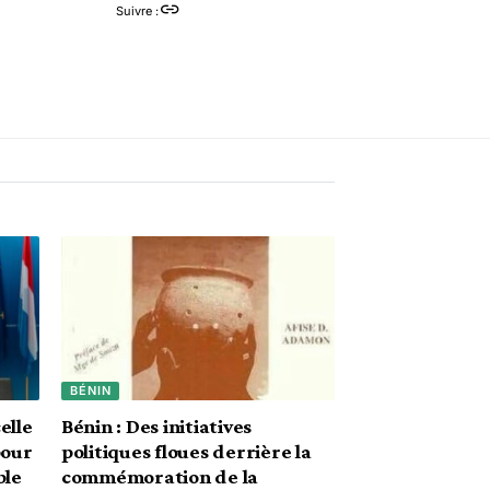
Suivre :
BÉNIN
elle
Bénin : Des initiatives
pour
politiques floues derrière la
ble
commémoration de la