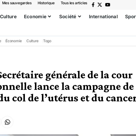
Mes sauvegardes
Historique
Tous les articles
Culture
Economie
Société
International
Spor
e
Économie
Culture
Togo
ecrétaire générale de la cour
onnelle lance la campagne de
u col de l’utérus et du cancer