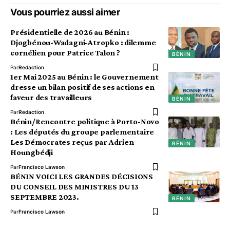
Vous pourriez aussi aimer
Présidentielle de 2026 au Bénin :
Djogbénou-Wadagni-Atropko : dilemme
cornélien pour Patrice Talon ?
BÉNIN
Par
Redaction
1er Mai 2025 au Bénin : le Gouvernement
dresse un bilan positif de ses actions en
faveur des travailleurs
BÉNIN
Par
Redaction
Bénin/Rencontre politique à Porto-Novo
: Les députés du groupe parlementaire
Les Démocrates reçus par Adrien
BÉNIN
Houngbédji
Par
Francisco Lawson
BÉNIN VOICI LES GRANDES DÉCISIONS
DU CONSEIL DES MINISTRES DU 13
SEPTEMBRE 2023.
BÉNIN
Par
Francisco Lawson