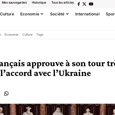
Mes sauvegardes
Historique
Tous les articles
Culture
Economie
Société
International
Spor
e
Économie
Culture
Togo
rançais approuve à son tour tr
l’accord avec l’Ukraine