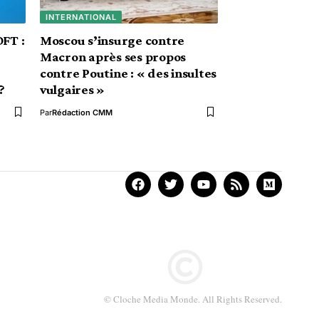
INTERNATIONAL
FT :
Moscou s’insurge contre
Macron après ses propos
contre Poutine : « des insultes
?
vulgaires »
Par
Rédaction CMM
© Cloche Media Monde. All Rights Reserved.