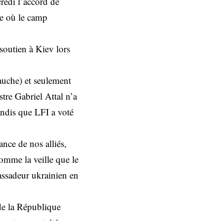
redi l’accord de
te où le camp
 soutien à Kiev lors
uche) et seulement
tre Gabriel Attal n’a
andis que LFI a voté
ance de nos alliés,
comme la veille que le
assadeur ukrainien en
de la République