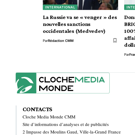
INTERNATIONAL
INT
La Russie va se « venger » des
Don
nouvelles sanctions
BRIC
occidentales (Medvedev)
100%
affa
Par
Rédaction CMM
doll
Par
Fra
CONTACTS
Cloche Media Monde CMM
Site d’informations d’analyses et de publicités
2 Impasse des Moulins Gaud, Ville-la-Grand France