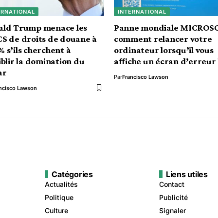
ERNATIONAL
INTERNATIONAL
ald Trump menace les
Panne mondiale MICROSO
S de droits de douane à
comment relancer votre
 s’ils cherchent à
ordinateur lorsqu’il vous
iblir la domination du
affiche un écran d’erreur 
ar
Par
Francisco Lawson
ncisco Lawson
Catégories
Liens utiles
Actualités
Contact
Politique
Publicité
Culture
Signaler