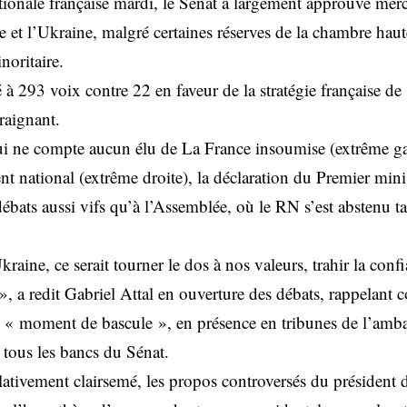
ionale française mardi, le Sénat a largement approuvé merc
ce et l’Ukraine, malgré certaines réserves de la chambre hau
inoritaire.
 à 293 voix contre 22 en faveur de la stratégie française de
raignant.
i ne compte aucun élu de La France insoumise (extrême ga
t national (extrême droite), la déclaration du Premier minis
débats aussi vifs qu’à l’Assemblée, où le RN s’est abstenu t
raine, ce serait tourner le dos à nos valeurs, trahir la confi
e », a redit Gabriel Attal en ouverture des débats, rappelant 
un « moment de bascule », en présence en tribunes de l’amb
 tous les bancs du Sénat.
ativement clairsemé, les propos controversés du président 