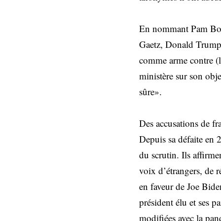
En nommant Pam Bondi
Gaetz, Donald Trump a
comme arme contre (lui
ministère sur son objec
sûre».
Des accusations de fr
Depuis sa défaite en 2
du scrutin. Ils affir
voix d’étrangers, de 
en faveur de Joe Biden
président élu et ses pa
modifiées avec la pan