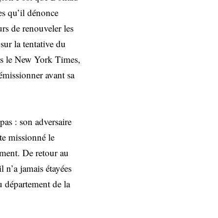
es qu’il dénonce
urs de renouveler les
ur la tentative du
près le New York Times,
émissionner avant sa
pas : son adversaire
ite missionné le
rement. De retour au
il n’a jamais étayées
u département de la