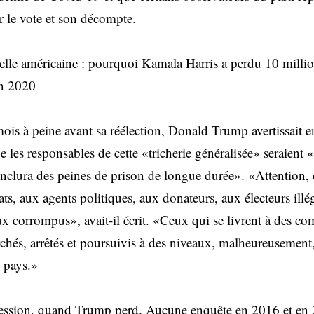
r le vote et son décompte.
tielle américaine : pourquoi Kamala Harris a perdu 10 milli
en 2020
is à peine avant sa réélection, Donald Trump avertissait e
e les responsables de cette «tricherie généralisée» seraient 
i inclura des peines de prison de longue durée». «Attention, 
ts, aux agents politiques, aux donateurs, aux électeurs ill
ux corrompus», avait-il écrit. «Ceux qui se livrent à des c
rchés, arrêtés et poursuivis à des niveaux, malheureusement
 pays.»
session, quand Trump perd. Aucune enquête en 2016 et en 