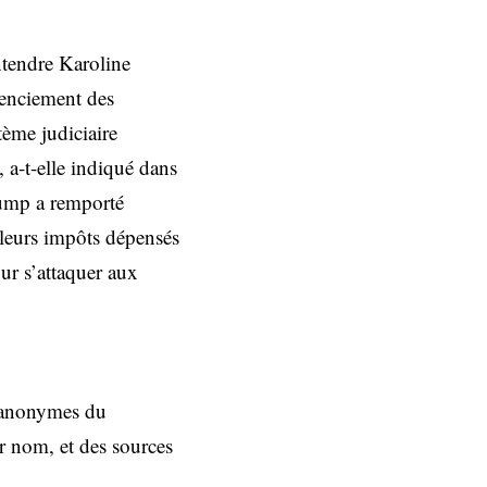
ntendre Karoline
cenciement des
tème judiciaire
, a-t-elle indiqué dans
rump a remporté
r leurs impôts dépensés
ur s’attaquer aux
s anonymes du
r nom, et des sources