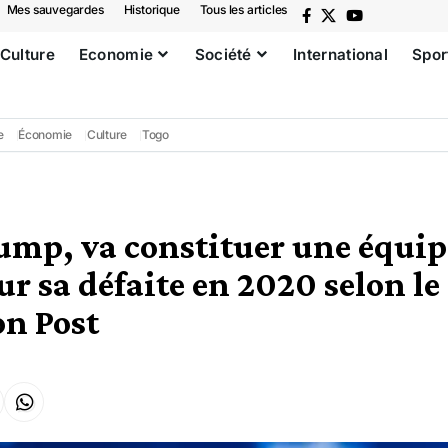
Mes sauvegardes
Historique
Tous les articles
Culture
Economie
Société
International
Spor
e
Économie
Culture
Togo
mp, va constituer une équip
ur sa défaite en 2020 selon le
n Post