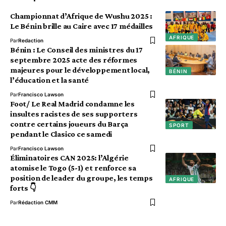
Championnat d’Afrique de Wushu 2025 :
Le Bénin brille au Caire avec 17 médailles
AFRIQUE
Par
Redaction
Bénin : Le Conseil des ministres du 17
septembre 2025 acte des réformes
majeures pour le développement local,
BÉNIN
l’éducation et la santé
Par
Francisco Lawson
Foot/ Le Real Madrid condamne les
insultes racistes de ses supporters
contre certains joueurs du Barça
SPORT
pendant le Clasico ce samedi
Par
Francisco Lawson
Éliminatoires CAN 2025: l’Algérie
atomise le Togo (5-1) et renforce sa
position de leader du groupe, les temps
AFRIQUE
forts 👇
Par
Rédaction CMM