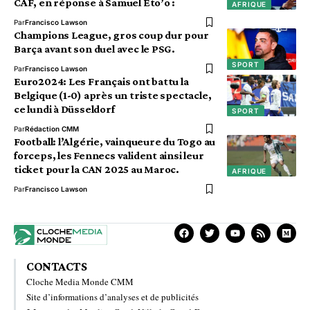
CAF, en réponse à Samuel Eto’o :
AFRIQUE
Par
Francisco Lawson
Champions League, gros coup dur pour
Barça avant son duel avec le PSG.
SPORT
Par
Francisco Lawson
Euro2024: Les Français ont battu la
Belgique (1-0) après un triste spectacle,
ce lundi à Düsseldorf
SPORT
Par
Rédaction CMM
Football: l’Algérie, vainqueure du Togo au
forceps, les Fennecs valident ainsi leur
ticket pour la CAN 2025 au Maroc.
AFRIQUE
Par
Francisco Lawson
CONTACTS
Cloche Media Monde CMM
Site d’informations d’analyses et de publicités