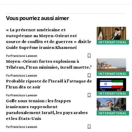
Vous pourriez aussi aimer
« La présence américaine et
européenne au Moyen-Orient est
source de conflits et de guerres » dixit le
INTERNATIONAL
Guide Suprême iranien Khamenei
Par
Francisco Lawson
Moyen -Orient: fortes explosions à
Téhéran, l’Iran minimise, Israël muette.’
INTERNATIONAL
Par
Francisco Lawson
Probable riposte de l’Israël à l’attaque de
l’Iran dès ce soir
INTERNATIONAL
Par
Francisco Lawson
Golfe sous tension : les frappes
iraniennes rapprochent
paradoxalement Israël, les pays arabes
INTERNATIONAL
et les États-Unis
Par
Francisco Lawson