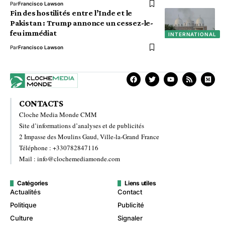
Par
Francisco Lawson
Fin des hostilités entre l’Inde et le
Pakistan : Trump annonce un cessez-le-
feu immédiat
INTERNATIONAL
Par
Francisco Lawson
CONTACTS
Cloche Media Monde CMM
Site d’informations d’analyses et de publicités
2 Impasse des Moulins Gaud, Ville-la-Grand France
Téléphone : +330782847116
Mail : info@clochemediamonde.com
Catégories
Liens utiles
Actualités
Contact
Politique
Publicité
Culture
Signaler