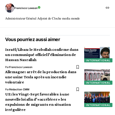
Francisco Lawson
Administrateur Général Adjoint de Cloche media monde
Vous pourriez aussi aimer
Israël/Liban: le Hezbollah confirme dans
un communiqué officiel l’élimination de
Hassan Nasrallah
INTERNATIONAL
Par
Francisco Lawson
Allemagne: arrêt de la production dans
une usine Tesla après un incendie
volontaire
INTERNATIONAL
Par
Rédaction CMM
UE: les Vingt-Sept favorables à une
nouvelle loi afin d’«accélérer» les
expulsions de migrants en situation
INTERNATIONAL
irrégulière