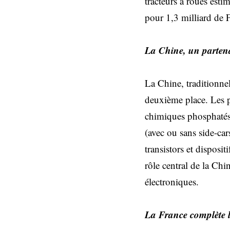
tracteurs à roues est
pour 1,3 milliard de 
La Chine, un partena
La Chine, traditionne
deuxième place. Les p
chimiques phosphatés
(avec ou sans side-ca
transistors et disposi
rôle central de la Chi
électroniques.
La France complète le