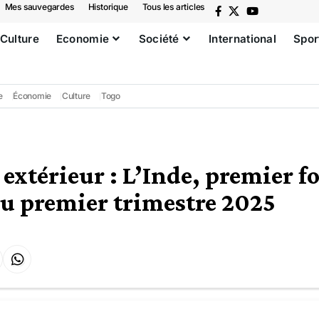
Mes sauvegardes
Historique
Tous les articles
Culture
Economie
Société
International
Spor
e
Économie
Culture
Togo
xtérieur : L’Inde, premier f
u premier trimestre 2025