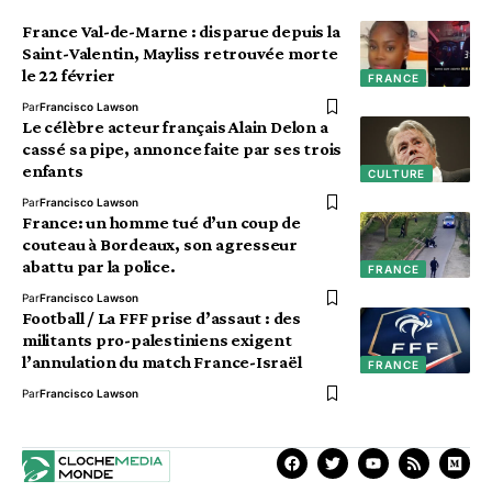
France Val-de-Marne : disparue depuis la
Saint-Valentin, Mayliss retrouvée morte
le 22 février
FRANCE
Par
Francisco Lawson
Le célèbre acteur français Alain Delon a
cassé sa pipe, annonce faite par ses trois
enfants
CULTURE
Par
Francisco Lawson
France: un homme tué d’un coup de
couteau à Bordeaux, son agresseur
abattu par la police.
FRANCE
Par
Francisco Lawson
Football / La FFF prise d’assaut : des
militants pro-palestiniens exigent
l’annulation du match France-Israël
FRANCE
Par
Francisco Lawson