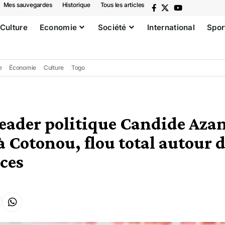
Mes sauvegardes
Historique
Tous les articles
Culture
Economie
Société
International
Spor
e
Économie
Culture
Togo
 leader politique Candide Aza
à Cotonou, flou total autour 
ces