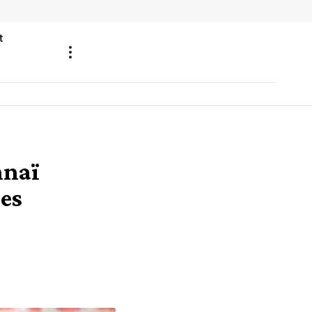
t
nnaï
des