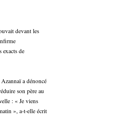
rouvait devant les
onfirme
s exacts de
de Azannaï a dénoncé
réduire son père au
elle : « Je viens
in », a-t-elle écrit