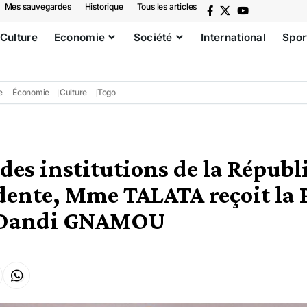
Mes sauvegardes
Historique
Tous les articles
Culture
Economie
Société
International
Spor
e
Économie
Culture
Togo
 des institutions de la Républ
dente, Mme TALATA reçoit la 
, Dandi GNAMOU