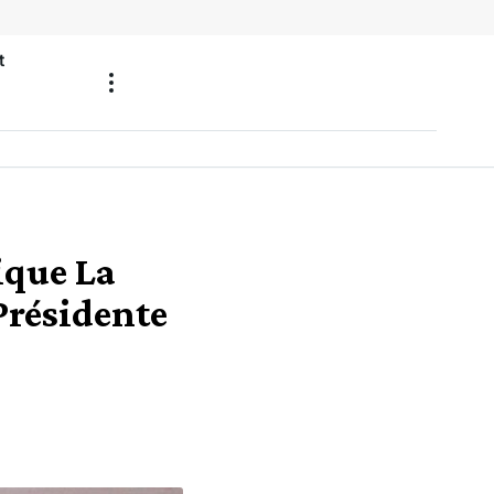
t
ique La
Présidente