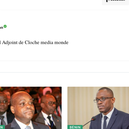
on
l Adjoint de Cloche media monde
IN
BÉNIN