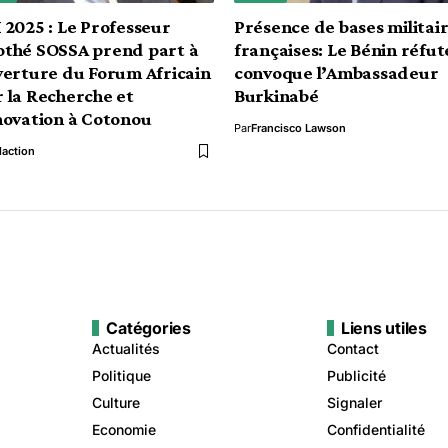
 2025 : Le Professeur
Présence de bases militai
othé SOSSA prend part à
françaises: Le Bénin réfut
verture du Forum Africain
convoque l’Ambassadeur
 la Recherche et
Burkinabé
novation à Cotonou
Par
Francisco Lawson
action
Catégories
Liens utiles
Actualités
Contact
Politique
Publicité
Culture
Signaler
Economie
Confidentialité