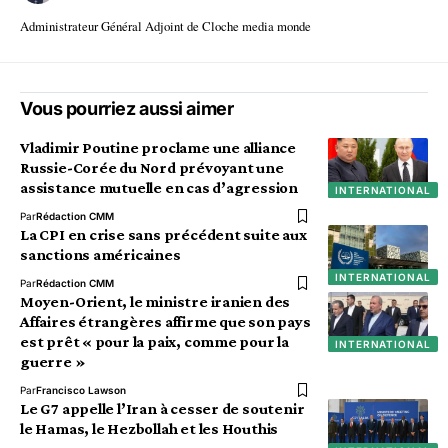
Administrateur Général Adjoint de Cloche media monde
Vous pourriez aussi aimer
Vladimir Poutine proclame une alliance
Russie-Corée du Nord prévoyant une
assistance mutuelle en cas d’agression
INTERNATIONAL
Par
Rédaction CMM
La CPI en crise sans précédent suite aux
sanctions américaines
INTERNATIONAL
Par
Rédaction CMM
Moyen-Orient, le ministre iranien des
Affaires étrangères affirme que son pays
est prêt « pour la paix, comme pour la
INTERNATIONAL
guerre »
Par
Francisco Lawson
Le G7 appelle l’Iran à cesser de soutenir
le Hamas, le Hezbollah et les Houthis