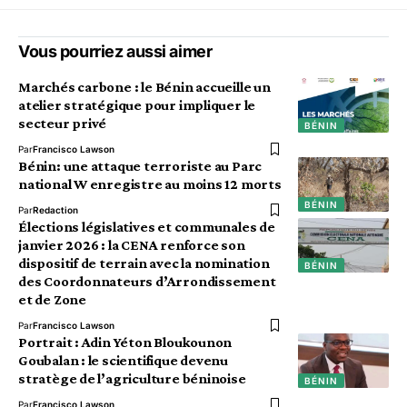
Vous pourriez aussi aimer
Marchés carbone : le Bénin accueille un
atelier stratégique pour impliquer le
secteur privé
BÉNIN
Par
Francisco Lawson
Bénin: une attaque terroriste au Parc
national W enregistre au moins 12 morts
BÉNIN
Par
Redaction
Élections législatives et communales de
janvier 2026 : la CENA renforce son
dispositif de terrain avec la nomination
BÉNIN
des Coordonnateurs d’Arrondissement
et de Zone
Par
Francisco Lawson
Portrait : Adin Yéton Bloukounon
Goubalan : le scientifique devenu
stratège de l’agriculture béninoise
BÉNIN
Par
Francisco Lawson