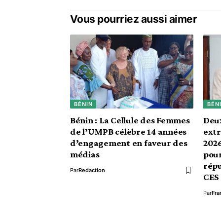
Vous pourriez aussi aimer
BÉNIN
BÉN
Bénin : La Cellule des Femmes
Deu
de l’UMPB célèbre 14 années
extr
d’engagement en faveur des
202
médias
pour
répu
Par
Redaction
CES 
Par
Fra