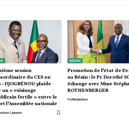
IN
BÉNIN
xième session
Promotion de l’état de Dr
aordinaire du CES en
au Bénin : le Pr Dorothé 
6 : DJOGBÉNOU plaide
échange avec Mme Stéph
 un « voisinage
ROTHENBERGER
blicain fertile » entre le
Par
Redaction
et l’Assemblée nationale
ncisco Lawson