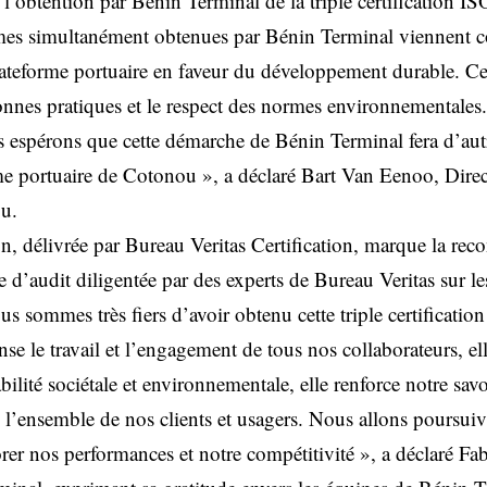
 l’obtention par Bénin Terminal de la triple certification 
mes simultanément obtenues par Bénin Terminal viennent c
ateforme portuaire en faveur du développement durable. Ce
onnes pratiques et le respect des normes environnementales. 
espérons que cette démarche de Bénin Terminal fera d’aut
rme portuaire de Cotonou », a déclaré Bart Van Eenoo, Dire
u.
tion, délivrée par Bureau Veritas Certification, marque la rec
e d’audit diligentée par des experts de Bureau Veritas sur les
 sommes très fiers d’avoir obtenu cette triple certification
nse le travail et l’engagement de tous nos collaborateurs, el
lité sociétale et environnementale, elle renforce notre savoi
e l’ensemble de nos clients et usagers. Nous allons poursuiv
er nos performances et notre compétitivité », a déclaré F