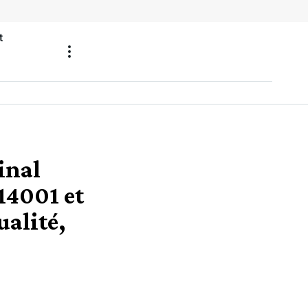
t
inal
 14001 et
alité,