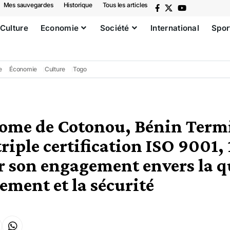
Mes sauvegardes
Historique
Tous les articles
Culture
Economie
Société
International
Spor
e
Économie
Culture
Togo
nome de Cotonou, Bénin Term
triple certification ISO 9001,
 son engagement envers la qu
ement et la sécurité