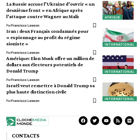
La Russie accuse l’Ukraine d’ouvrir « un
deuxième front » en Afrique après
l’attaque contre Wagner au Mali:
AFRIQUE
Par
Francisco Lawson
Iran : deux Français condamnés pour
« espionnage au profit du régime
sioniste »
INTERNATIONAL
Par
Francisco Lawson
Amérique: Elon Musk offre un million de
dollars aux électeurs potentiels de
Donald Trump
INTERNATIONAL
Par
Francisco Lawson
Israël veut remettre à Donald Trump sa
plus haute distinction civile
INTERNATIONAL
Par
Francisco Lawson
CONTACTS