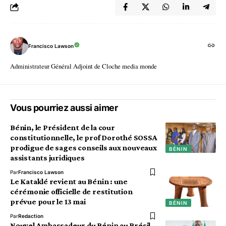
Francisco Lawson
Administrateur Général Adjoint de Cloche media monde
Vous pourriez aussi aimer
Bénin, le Président de la cour
constitutionnelle, le prof Dorothé SOSSA
prodigue de sages conseils aux nouveaux
BÉNIN
assistants juridiques
Par
Francisco Lawson
Le Kataklé revient au Bénin : une
cérémonie officielle de restitution
prévue pour le 13 mai
BÉNIN
Par
Redaction
Nouvel Ambassadeur du Bénin au Brésil,