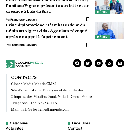
Boniface Vignon présente ses lettres de
créance à Lula da Silva
BÉNIN
Par
Francisco Lawson
Crise diplomatique : L’ambassadeur du
Bénin au Niger Gildas Agonkan révoqué
après un appel à l’apaisement
BÉNIN
Par
Francisco Lawson
CONTACTS
Cloche Media Monde CMM
Site d’informations d’analyses et de publicités
2 Impasse des Moulins Gaud, Ville-la-Grand France
Téléphone : +330782847116
Mail : info@clochemediamonde.com
Catégories
Liens utiles
Actualités
Contact