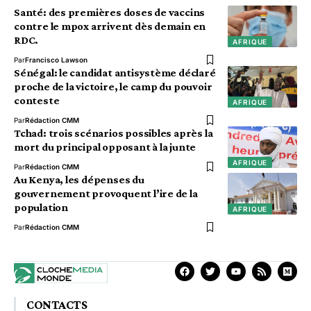
Santé: des premières doses de vaccins
contre le mpox arrivent dès demain en
RDC.
AFRIQUE
Par
Francisco Lawson
Sénégal: le candidat antisystème déclaré
proche de la victoire, le camp du pouvoir
conteste
AFRIQUE
Par
Rédaction CMM
Tchad: trois scénarios possibles après la
mort du principal opposant à la junte
AFRIQUE
Par
Rédaction CMM
Au Kenya, les dépenses du
gouvernement provoquent l’ire de la
population
AFRIQUE
Par
Rédaction CMM
CONTACTS