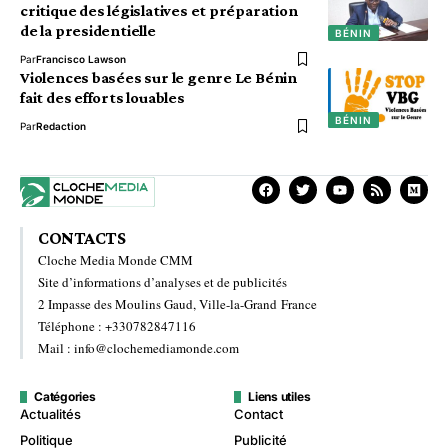
critique des législatives et préparation
de la presidentielle
BÉNIN
Par
Francisco Lawson
Violences basées sur le genre Le Bénin
fait des efforts louables
BÉNIN
Par
Redaction
CONTACTS
Cloche Media Monde CMM
Site d’informations d’analyses et de publicités
2 Impasse des Moulins Gaud, Ville-la-Grand France
Téléphone : +330782847116
Mail : info@clochemediamonde.com
Catégories
Liens utiles
Actualités
Contact
Politique
Publicité