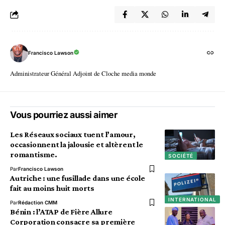
Francisco Lawson
Administrateur Général Adjoint de Cloche media monde
Vous pourriez aussi aimer
Les Réseaux sociaux tuent l’amour,
occasionnent la jalousie et altèrent le
romantisme.
SOCIÉTÉ
Par
Francisco Lawson
Autriche : une fusillade dans une école
fait au moins huit morts
INTERNATIONAL
Par
Rédaction CMM
Bénin : l’ATAP de Fière Allure
Corporation consacre sa première