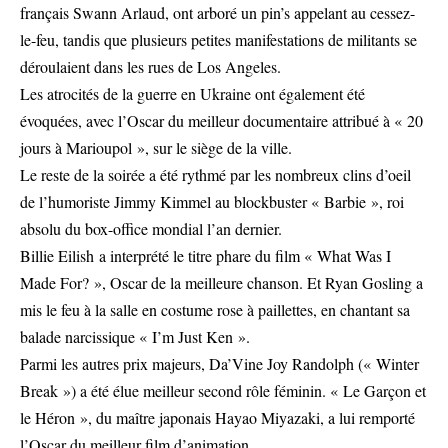
français Swann Arlaud, ont arboré un pin’s appelant au cessez-
le-feu, tandis que plusieurs petites manifestations de militants se
déroulaient dans les rues de Los Angeles.
Les atrocités de la guerre en Ukraine ont également été
évoquées, avec l’Oscar du meilleur documentaire attribué à « 20
jours à Marioupol », sur le siège de la ville.
Le reste de la soirée a été rythmé par les nombreux clins d’oeil
de l’humoriste Jimmy Kimmel au blockbuster « Barbie », roi
absolu du box-office mondial l’an dernier.
Billie Eilish a interprété le titre phare du film « What Was I
Made For? », Oscar de la meilleure chanson. Et Ryan Gosling a
mis le feu à la salle en costume rose à paillettes, en chantant sa
balade narcissique « I’m Just Ken ».
Parmi les autres prix majeurs, Da’Vine Joy Randolph (« Winter
Break ») a été élue meilleur second rôle féminin. « Le Garçon et
le Héron », du maître japonais Hayao Miyazaki, a lui remporté
l’Oscar du meilleur film d’animation.