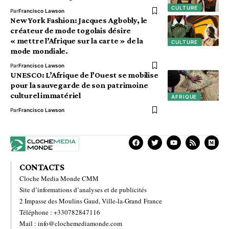
CULTURE
Par
Francisco Lawson
New York Fashion: Jacques Agbobly, le
créateur de mode togolais désire
« mettre l’Afrique sur la carte » de la
CULTURE
mode mondiale.
Par
Francisco Lawson
UNESCO: L’Afrique de l’Ouest se mobilise
pour la sauvegarde de son patrimoine
culturel immatériel
AFRIQUE
Par
Francisco Lawson
CONTACTS
Cloche Media Monde CMM
Site d’informations d’analyses et de publicités
2 Impasse des Moulins Gaud, Ville-la-Grand France
Téléphone : +330782847116
Mail : info@clochemediamonde.com