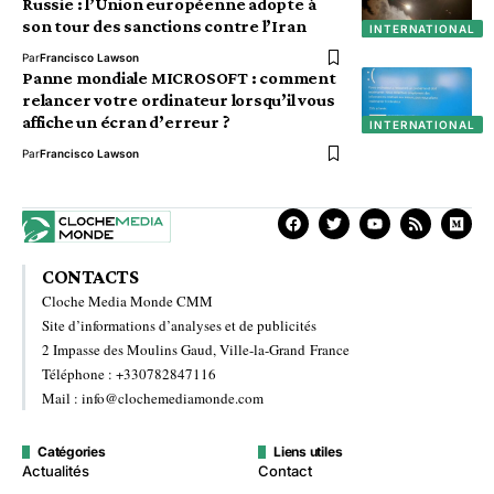
Russie : l’Union européenne adopte à
son tour des sanctions contre l’Iran
INTERNATIONAL
Par
Francisco Lawson
Panne mondiale MICROSOFT : comment
relancer votre ordinateur lorsqu’il vous
affiche un écran d’erreur ?
INTERNATIONAL
Par
Francisco Lawson
CONTACTS
Cloche Media Monde CMM
Site d’informations d’analyses et de publicités
2 Impasse des Moulins Gaud, Ville-la-Grand France
Téléphone : +330782847116
Mail : info@clochemediamonde.com
Catégories
Liens utiles
Actualités
Contact