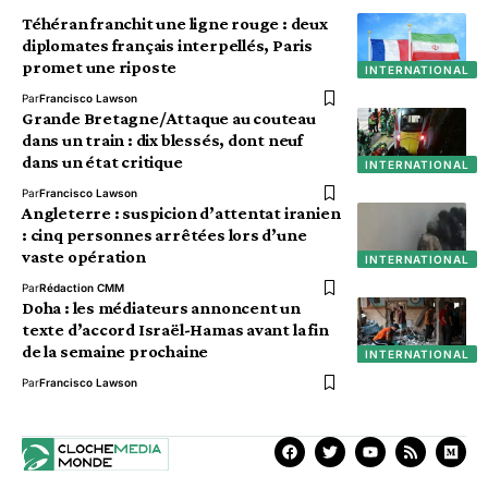
Téhéran franchit une ligne rouge : deux
diplomates français interpellés, Paris
promet une riposte
INTERNATIONAL
Par
Francisco Lawson
Grande Bretagne/Attaque au couteau
dans un train : dix blessés, dont neuf
dans un état critique
INTERNATIONAL
Par
Francisco Lawson
Angleterre : suspicion d’attentat iranien
: cinq personnes arrêtées lors d’une
vaste opération
INTERNATIONAL
Par
Rédaction CMM
Doha : les médiateurs annoncent un
texte d’accord Israël-Hamas avant la fin
de la semaine prochaine
INTERNATIONAL
Par
Francisco Lawson