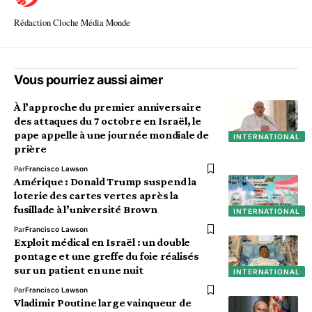
Rédaction Cloche Média Monde
Vous pourriez aussi aimer
À l’approche du premier anniversaire
des attaques du 7 octobre en Israël, le
pape appelle à une journée mondiale de
INTERNATIONAL
prière
Par
Francisco Lawson
Amérique : Donald Trump suspend la
loterie des cartes vertes après la
fusillade à l’université Brown
INTERNATIONAL
Par
Francisco Lawson
Exploit médical en Israël : un double
pontage et une greffe du foie réalisés
sur un patient en une nuit
INTERNATIONAL
Par
Francisco Lawson
Vladimir Poutine large vainqueur de