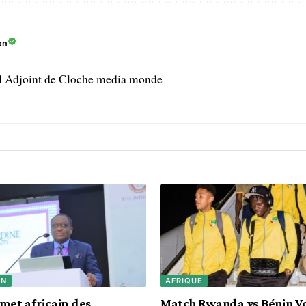
on
l Adjoint de Cloche media monde
IN
AFRIQUE
et africain des
Match Rwanda vs Bénin Vo