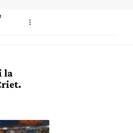
t
 la
riet.