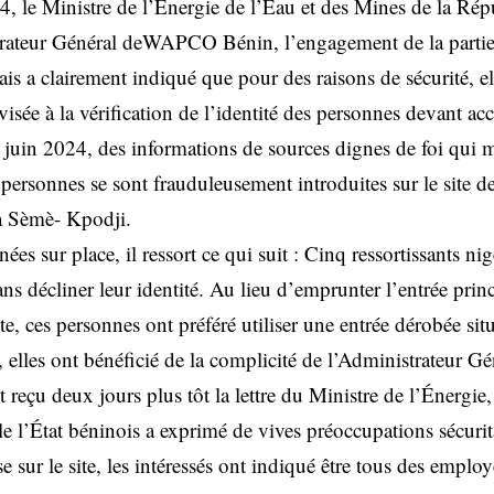
, le Ministre de l’Énergie de l’Eau et des Mines de la Ré
trateur Général deWAPCO Bénin, l’engagement de la partie 
is a clairement indiqué que pour des raisons de sécurité, el
isée à la vérification de l’identité des personnes devant acc
 juin 2024, des informations de sources dignes de foi qui 
s personnes se sont frauduleusement introduites sur le site de
Sèmè- Kpodji.
es sur place, il ressort ce qui suit : Cinq ressortissants nig
sans décliner leur identité. Au lieu d’emprunter l’entrée prin
ite, ces personnes ont préféré utiliser une entrée dérobée situé
 elles ont bénéficié de la complicité de l’Administrateur
eçu deux jours plus tôt la lettre du Ministre de l’Énergie,
le l’État béninois a exprimé de vives préoccupations sécurita
use sur le site, les intéressés ont indiqué être tous des em