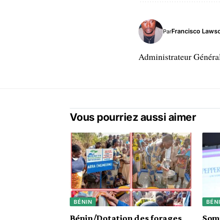
Francisco Laws
Par
Administrateur Généra
Vous pourriez aussi aimer
BÉNIN
BÉN
Bénin/Dotation des forages
Somm