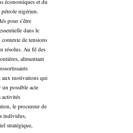
ons économiques et du
 pétrole nigérien.
dés pour s’être
ssentielle dans le
 contexte de tensions
on résolus. Au fil des
rontières, alimentant
essortissants
t aux motivations qui
r un possible acte
 activités
ation, le procureur de
s individus,
el stratégique,