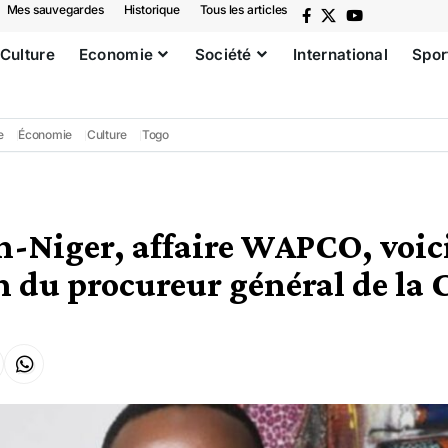
Mes sauvegardes
Historique
Tous les articles
Culture
Economie
Société
International
Spor
e
Économie
Culture
Togo
n-Niger, affaire WAPCO, voici
n du procureur général de la C