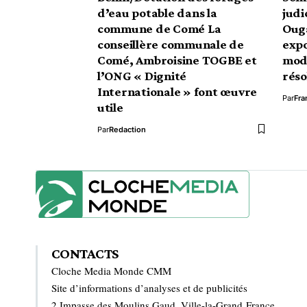
d’eau potable dans la
judi
commune de Comé La
Oug
conseillère communale de
expo
Comé, Ambroisine TOGBE et
mode
l’ONG « Dignité
réso
Internationale » font œuvre
Par
Fra
utile
Par
Redaction
CONTACTS
Cloche Media Monde CMM
Site d’informations d’analyses et de publicités
2 Impasse des Moulins Gaud, Ville-la-Grand France