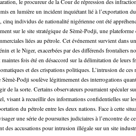
aration, le procureur de la Cour de répression des infracti
is en lumière un incident inquiétant lié à l’exportation du
, cinq individus de nationalité nigérienne ont été appréhen
ment sur le site stratégique de Sèmè-Podji, une plateforme e
ommerciales liées au pétrole. Cet événement survient dans un
Bénin et le Niger, exacerbées par des différends frontaliers n
 maintes fois été en désaccord sur la délimitation de leurs f
lomatiques et des crispations politiques. L’intrusion de ces r
 de Sèmè-Podji soulève légitimement des interrogations quan
gir de la sorte. Certains observateurs pourraient spéculer su
, visant à recueillir des informations confidentielles sur les
rtation du pétrole entre les deux nations. Face à cette situ
sager une série de poursuites judiciaires à l’encontre de ce
des accusations pour intrusion illégale sur un site industri