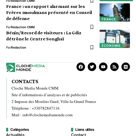
Par
Rédaction CMM
France : un rapport alarmant sur les
Frères musulmans présenté en Conseil
de défense
FRANCE
Par
Rédaction CMM
Bénin/Record de visiteurs : La Gdiz
détrône le Centre Songhaï
ÉCONOMIE
Par
Redaction
CONTACTS
Cloche Media Monde CMM
Site d’informations d’analyses et de publicités
2 Impasse des Moulins Gaud, Ville-la-Grand France
Téléphone : +330782847116
Mail : info@clochemediamonde.com
Catégories
Liens utiles
Actualités
Contact