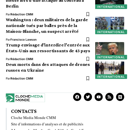
blessé lors d’une attaque au couteau à
Berlin
INTERNATIONAL
Par
Rédaction CMM
Washington : deux militaires de la garde
nationale tués par balles près de la
Maison-Blanche, un suspect arrêté
INTERNATIONAL
Par
Francisco Lawson
Trump envisage d’interdire l’entrée aux
États-Unis aux ressortissants de 43 pays
INTERNATIONAL
Par
Rédaction CMM
Deux morts dans des attaques de drones
russes en Ukraine
INTERNATIONAL
Par
Rédaction CMM
CONTACTS
Cloche Media Monde CMM
Site d’informations d’analyses et de publicités