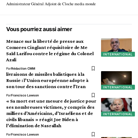
Administrateur Général Adjoint de Cloche media monde
Vous pourriez aussi aimer
Menace sur la liberté de presse aux
Comores Cinglant réquisitoire de Me
Saïd Larifou contre le régime du Colonel
INTERNATIONAL
Azali
Par
Rédaction CMM
livraisons de missiles balistiques à la
Russie : l’Union européenne adopte à
son tour des sanctions contre l’Iran
INTERNATIONAL
Par
Francisco Lawson
« Sa mort est une mesure de justice pour
ses nombreuses victimes, y compris des
milliers d’Américains, d’Israéliens et de
INTERNATIONAL
civils libanais » réagit Joe Biden à
l’élimination de Nasrallah
Par
Francisco Lawson