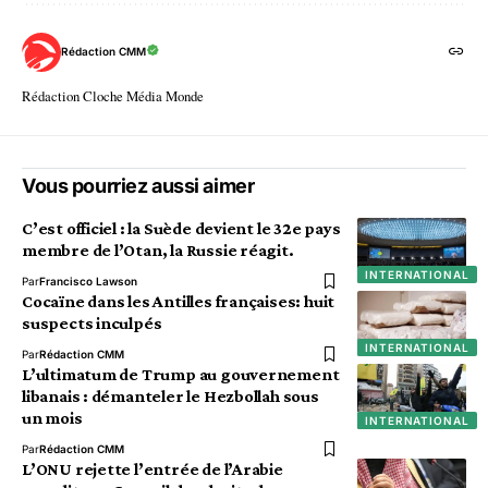
Rédaction CMM
Rédaction Cloche Média Monde
Vous pourriez aussi aimer
C’est officiel : la Suède devient le 32e pays
membre de l’Otan, la Russie réagit.
INTERNATIONAL
Par
Francisco Lawson
Cocaïne dans les Antilles françaises: huit
suspects inculpés
INTERNATIONAL
Par
Rédaction CMM
L’ultimatum de Trump au gouvernement
libanais : démanteler le Hezbollah sous
un mois
INTERNATIONAL
Par
Rédaction CMM
L’ONU rejette l’entrée de l’Arabie