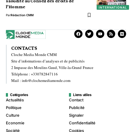
saoudite au Conseil des droits de
l’Homme
INTERNATIONAL
Par
Rédaction CMM
CONTACTS
Cloche Media Monde CMM
Site d’informations d’analyses et de publicités
2 Impasse des Moulins Gaud, Ville-la-Grand France
Téléphone : +330782847116
Mail : info@clochemediamonde.com
Catégories
Liens utiles
Actualités
Contact
Politique
Publicité
Culture
Signaler
Economie
Confidentialité
Société
Cookies