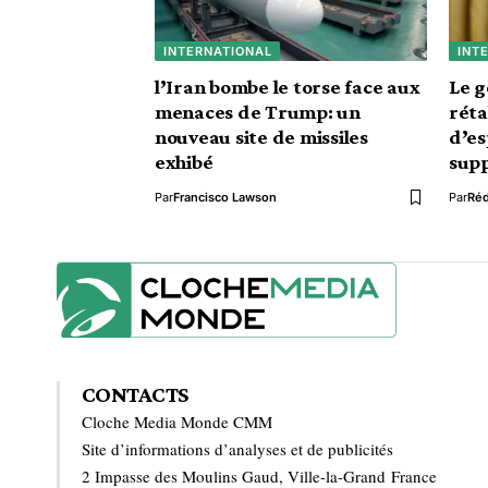
INTERNATIONAL
INT
l’Iran bombe le torse face aux
Le 
menaces de Trump: un
réta
nouveau site de missiles
d’e
exhibé
sup
Par
Francisco Lawson
Par
Ré
CONTACTS
Cloche Media Monde CMM
Site d’informations d’analyses et de publicités
2 Impasse des Moulins Gaud, Ville-la-Grand France