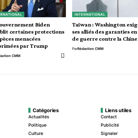
ERNATIONAL
INTERNATIONAL
gouvernement Biden
Taïwan : Washington exig
blit certaines protections
ses alliés des garanties en
spèces menacées
de guerre contre la Chine
primées par Trump
Par
Rédaction CMM
daction CMM
Catégories
Liens utiles
Actualités
Contact
Politique
Publicité
Culture
Signaler