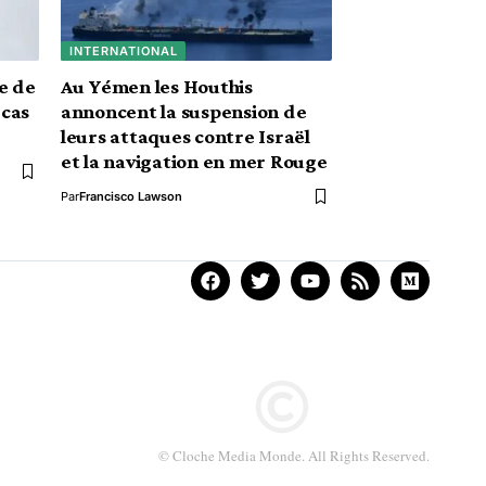
INTERNATIONAL
e de
Au Yémen les Houthis
 cas
annoncent la suspension de
leurs attaques contre Israël
et la navigation en mer Rouge
Par
Francisco Lawson
© Cloche Media Monde. All Rights Reserved.