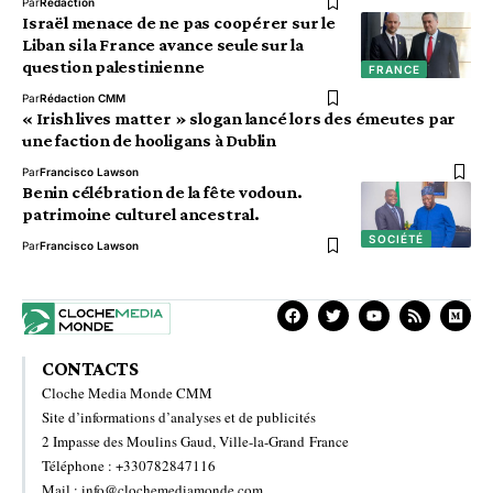
Par
Redaction
Israël menace de ne pas coopérer sur le
Liban si la France avance seule sur la
question palestinienne
FRANCE
Par
Rédaction CMM
« Irish lives matter » slogan lancé lors des émeutes par
une faction de hooligans à Dublin
Par
Francisco Lawson
Benin célébration de la fête vodoun.
patrimoine culturel ancestral.
SOCIÉTÉ
Par
Francisco Lawson
CONTACTS
Cloche Media Monde CMM
Site d’informations d’analyses et de publicités
2 Impasse des Moulins Gaud, Ville-la-Grand France
Téléphone : +330782847116
Mail : info@clochemediamonde.com