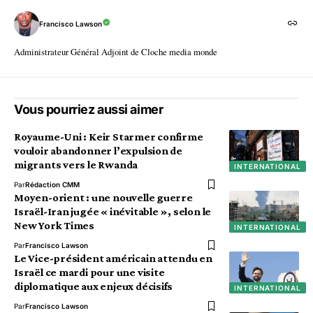
Francisco Lawson
Administrateur Général Adjoint de Cloche media monde
Vous pourriez aussi aimer
Royaume-Uni : Keir Starmer confirme
vouloir abandonner l’expulsion de
migrants vers le Rwanda
INTERNATIONAL
Par
Rédaction CMM
Moyen-orient : une nouvelle guerre
Israël-Iran jugée « inévitable », selon le
New York Times
INTERNATIONAL
Par
Francisco Lawson
Le Vice-président américain attendu en
Israël ce mardi pour une visite
diplomatique aux enjeux décisifs
INTERNATIONAL
Par
Francisco Lawson