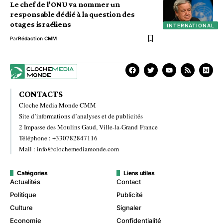
Le chef de l’ONU va nommer un
responsable dédié à la question des
otages israéliens
INTERNATIONAL
Par
Rédaction CMM
CONTACTS
Cloche Media Monde CMM
Site d’informations d’analyses et de publicités
2 Impasse des Moulins Gaud, Ville-la-Grand France
Téléphone : +330782847116
Mail : info@clochemediamonde.com
Catégories
Liens utiles
Actualités
Contact
Politique
Publicité
Culture
Signaler
Economie
Confidentialité