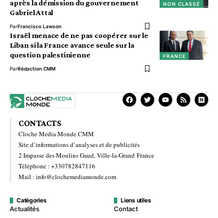
après la démission du gouvernement
NON CLASSÉ
Gabriel Attal
Par
Francisco Lawson
Israël menace de ne pas coopérer sur le
Liban si la France avance seule sur la
question palestinienne
FRANCE
Par
Rédaction CMM
CONTACTS
Cloche Media Monde CMM
Site d’informations d’analyses et de publicités
2 Impasse des Moulins Gaud, Ville-la-Grand France
Téléphone : +330782847116
Mail : info@clochemediamonde.com
Catégories
Liens utiles
Actualités
Contact