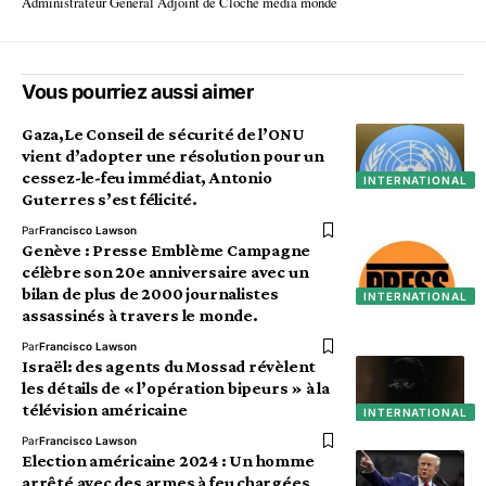
Administrateur Général Adjoint de Cloche media monde
Vous pourriez aussi aimer
Gaza,Le Conseil de sécurité de l’ONU
vient d’adopter une résolution pour un
cessez-le-feu immédiat, Antonio
INTERNATIONAL
Guterres s’est félicité.
Par
Francisco Lawson
Genève : Presse Emblème Campagne
célèbre son 20e anniversaire avec un
bilan de plus de 2000 journalistes
INTERNATIONAL
assassinés à travers le monde.
Par
Francisco Lawson
Israël: des agents du Mossad révèlent
les détails de « l’opération bipeurs » à la
télévision américaine
INTERNATIONAL
Par
Francisco Lawson
Election américaine 2024 : Un homme
arrêté avec des armes à feu chargées