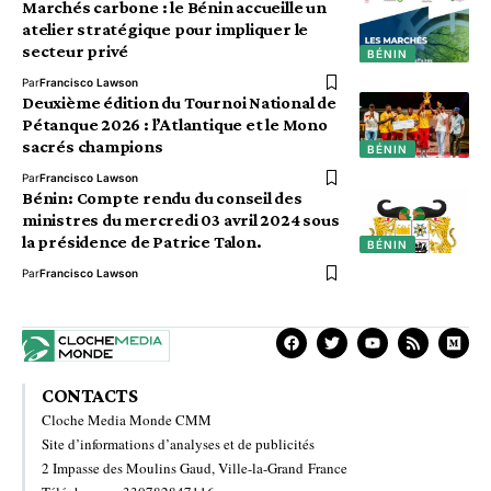
Marchés carbone : le Bénin accueille un
atelier stratégique pour impliquer le
secteur privé
BÉNIN
Par
Francisco Lawson
Deuxième édition du Tournoi National de
Pétanque 2026 : l’Atlantique et le Mono
sacrés champions
BÉNIN
Par
Francisco Lawson
Bénin: Compte rendu du conseil des
ministres du mercredi 03 avril 2024 sous
la présidence de Patrice Talon.
BÉNIN
Par
Francisco Lawson
CONTACTS
Cloche Media Monde CMM
Site d’informations d’analyses et de publicités
2 Impasse des Moulins Gaud, Ville-la-Grand France