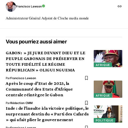
Francisco Lawson
Administrateur Général Adjoint de Cloche media monde
Vous pourriez aussi aimer
GABON: » JE JURE DEVANT DIEU ET LE
PEUPLE GABONAIS DE PRÉSERVER EN
TOUTE FIDÉLITÉ LE RÉGIME
AFRIQUE
RÉPUBLICAIN » OLIGUI NGUEMA
Par
Francisco Lawson
Après le coup d’Etat de 2023, la
Communauté des Etats d’Afrique
centrale réintègre le Gabon
AFRIQUE
Par
Rédaction CMM
Inde : de l’insulte à la victoire politique, le
surprenant destin du « Parti des Cafards
» qui a fait plier le gouvernement
POLITIQUE
Par
Francisco Lawson