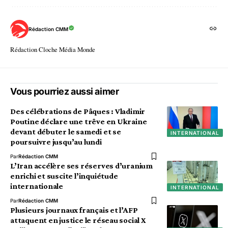
Rédaction CMM
Rédaction Cloche Média Monde
Vous pourriez aussi aimer
Des célébrations de Pâques : Vladimir
Poutine déclare une trêve en Ukraine
devant débuter le samedi et se
INTERNATIONAL
poursuivre jusqu’au lundi
Par
Rédaction CMM
L’Iran accélère ses réserves d’uranium
enrichi et suscite l’inquiétude
internationale
INTERNATIONAL
Par
Rédaction CMM
Plusieurs journaux français et l’AFP
attaquent en justice le réseau social X